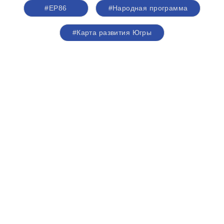
#ЕР86
#Народная программа
#Карта развития Югры
#День физкультурника
#новые спортивные объекты
#Руслан Кухарук
#Борис Хохряков
Николай Ташланов проинспектировал
работу плавполиклиники «Святитель
Лука» в Ханты-Мансийском районе
07 августа 2026,
12:18