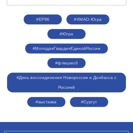
#ЕР86
#ХМАО-Югра
#Югра
#МолодаяГвардияЕдинойРоссии
#флешмоб
#День воссоединения Новороссии и Донбасса с
Россией
#выставка
#Сургут