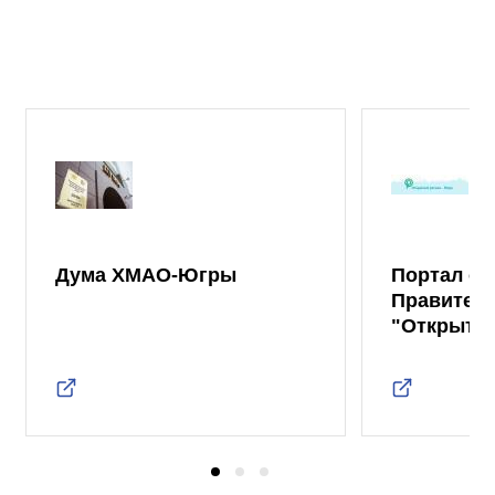
Дума ХМАО-Югры
Портал от
Правител
"Открыты