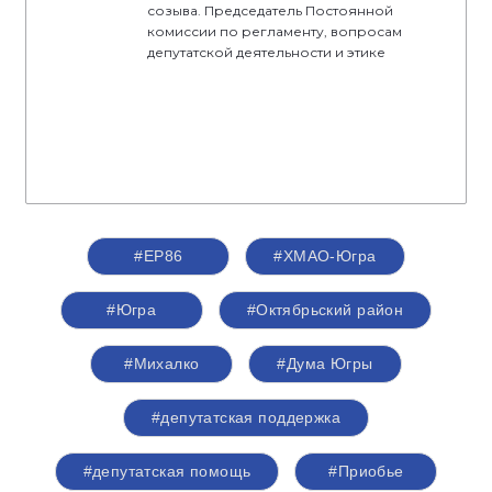
созыва. Председатель Постоянной
комиссии по регламенту, вопросам
депутатской деятельности и этике
#ЕР86
#ХМАО-Югра
#Югра
#Октябрьский район
#Михалко
#Дума Югры
#депутатская поддержка
#депутатская помощь
#Приобье