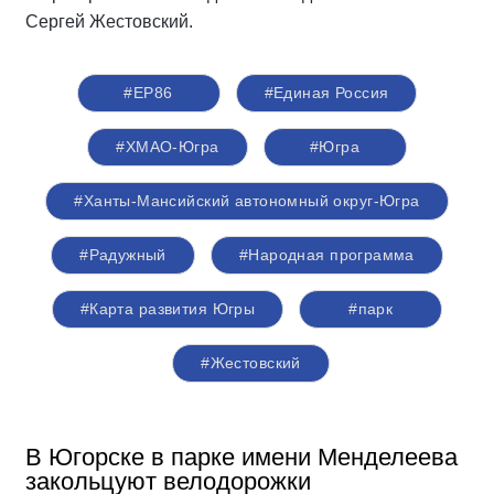
Сергей Жестовский.
#ЕР86
#Единая Россия
#ХМАО-Югра
#Югра
#Ханты-Мансийский автономный округ-Югра
#Радужный
#Народная программа
#Карта развития Югры
#парк
#Жестовский
В Югорске в парке имени Менделеева
закольцуют велодорожки