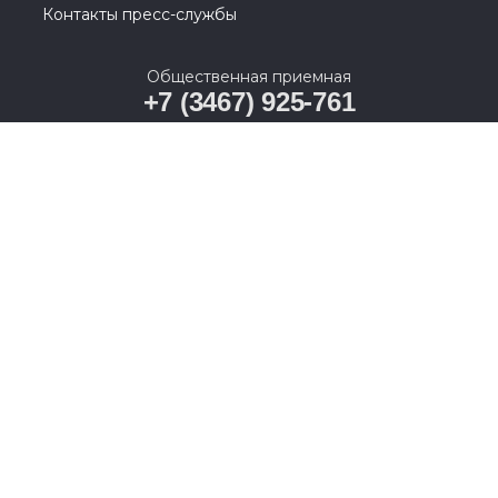
Контакты пресс-службы
Общественная приемная
+7 (3467) 925-761
628011, Ханты-Мансийский автономный округ –
Югра, г. Ханты-Мансийск, ул. Карла Маркса, д. 19А
© 2005-2026, Партия «Единая Россия». Все права защищены.
При полном или частичном использовании материалов
ссылка на ресурс обязательна.
Пользовательское соглашение
Политика конфиденциальности
Политика в отношении обработки персональных данных