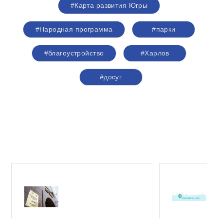
#Карта развития Югры
#Народная программа
#парки
#благоустройство
#Харлов
#досуг