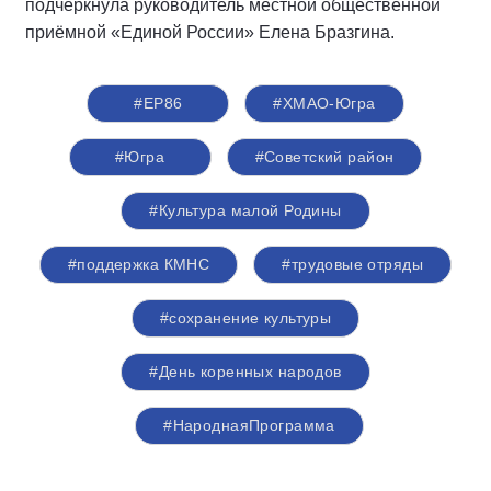
подчеркнула руководитель местной общественной
приёмной «Единой России» Елена Бразгина.
#ЕР86
#ХМАО-Югра
#Югра
#Советский район
#Культура малой Родины
#поддержка КМНС
#трудовые отряды
#сохранение культуры
#День коренных народов
#НароднаяПрограмма