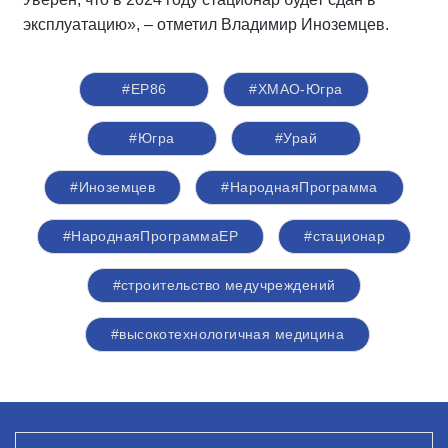
эксплуатацию», – отметил Владимир Иноземцев.
#ЕР86
#ХМАО-Югра
#Югра
#Урай
#Иноземцев
#НароднаяПрограмма
#НароднаяПрограммаЕР
#стационар
#строительство медучреждений
#высокотехнологичная медицина