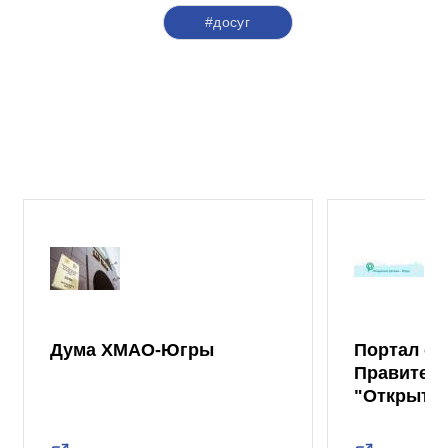
#досуг
Дума ХМАО-Югры
Портал от
Правител
"Открыты