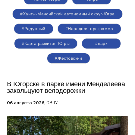
#Ханты-Мансийский автономный округ-Югра
#Радужный
#Народная программа
#Карта развития Югры
#парк
#Жестовский
В Югорске в парке имени Менделеева
закольцуют велодорожки
06 августа 2026,
08:17