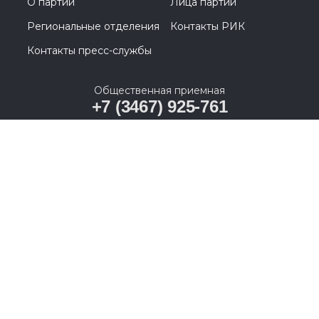
О партии
Лица партии
Региональные отделения
Контакты РИК
Контакты пресс-службы
Общественная приемная
+7 (3467) 925-761
628011, Ханты-Мансийский автономный округ –
Югра, г. Ханты-Мансийск, ул. Карла Маркса, д. 19А
© 2005-2026, Партия «Единая Россия». Все права защищены.
При полном или частичном использовании материалов
ссылка на ресурс обязательна.