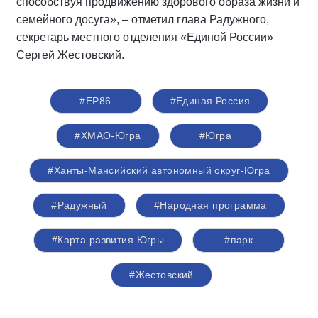
способствуя продвижению здорового образа жизни и
семейного досуга», – отметил глава Радужного,
секретарь местного отделения «Единой России»
Сергей Жестовский.
#ЕР86
#Единая Россия
#ХМАО-Югра
#Югра
#Ханты-Мансийский автономный округ-Югра
#Радужный
#Народная программа
#Карта развития Югры
#парк
#Жестовский