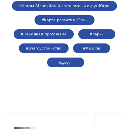
#Ханты-Мансийский автономный округ-Югра
#Карта развития Югры
#Народная программа
#парки
#благоустройство
#Харлов
#досуг