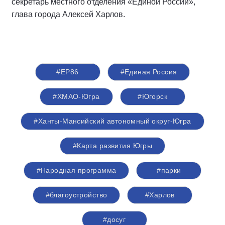
секретарь местного отделения «Единой России»,
глава города Алексей Харлов.
#ЕР86
#Единая Россия
#ХМАО-Югра
#Югорск
#Ханты-Мансийский автономный округ-Югра
#Карта развития Югры
#Народная программа
#парки
#благоустройство
#Харлов
#досуг