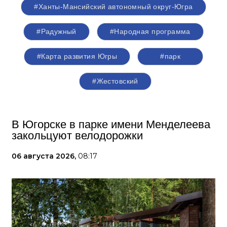
#Ханты-Мансийский автономный округ-Югра
#Радужный
#Народная программа
#Карта развития Югры
#парк
#Жестовский
В Югорске в парке имени Менделеева
закольцуют велодорожки
06 августа 2026,
08:17