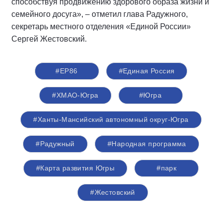
способствуя продвижению здорового образа жизни и
семейного досуга», – отметил глава Радужного,
секретарь местного отделения «Единой России»
Сергей Жестовский.
#ЕР86
#Единая Россия
#ХМАО-Югра
#Югра
#Ханты-Мансийский автономный округ-Югра
#Радужный
#Народная программа
#Карта развития Югры
#парк
#Жестовский