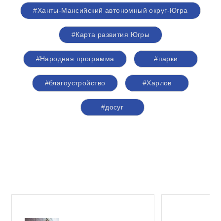
#Ханты-Мансийский автономный округ-Югра
#Карта развития Югры
#Народная программа
#парки
#благоустройство
#Харлов
#досуг