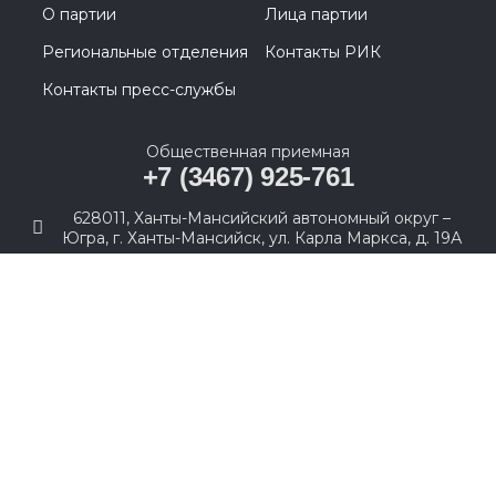
О партии
Лица партии
Региональные отделения
Контакты РИК
Контакты пресс-службы
Общественная приемная
+7 (3467) 925-761
628011, Ханты-Мансийский автономный округ –
Югра, г. Ханты-Мансийск, ул. Карла Маркса, д. 19А
© 2005-2026, Партия «Единая Россия». Все права защищены.
При полном или частичном использовании материалов