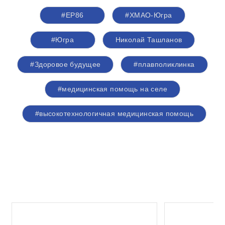
#ЕР86
#ХМАО-Югра
#Югра
Николай Ташланов
#Здоровое будущее
#плавполиклинка
#медицинская помощь на селе
#высокотехнологичная медицинская помощь