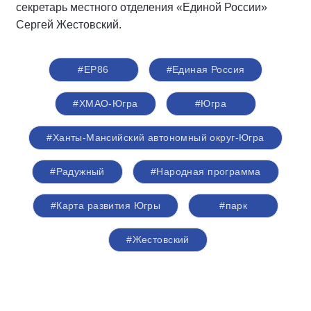
секретарь местного отделения «Единой России»
Сергей Жестовский.
#ЕР86
#Единая Россия
#ХМАО-Югра
#Югра
#Ханты-Мансийский автономный округ-Югра
#Радужный
#Народная программа
#Карта развития Югры
#парк
#Жестовский