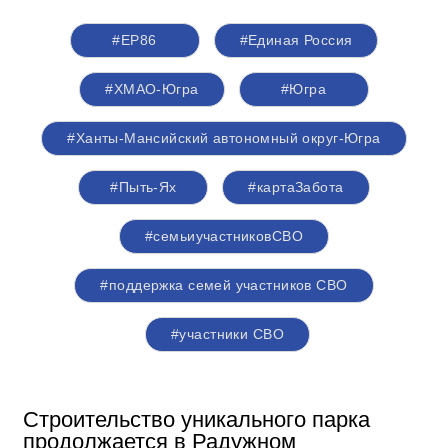
#ЕР86
#Единая Россия
#ХМАО-Югра
#Югра
#Ханты-Мансийский автономный округ-Югра
#Пыть-Ях
#картаЗабота
#семьиучастниковСВО
#поддержка семей участников СВО
#участники СВО
Строительство уникального парка
продолжается в Радужном