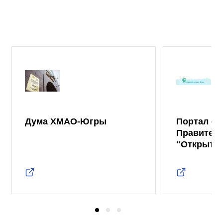
Дума ХМАО-Югры
Портал от
Правител
"Открыты