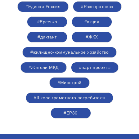
#Единая Россия
#Разворотнева
#Ересько
#акция
#диктант
#ЖКХ
#жилищно-коммунальное хозяйство
#Жители МКД
#парт проекты
#Минстрой
#Школа грамотного потребителя
#ЕР86