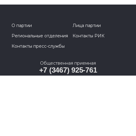
О партии
Лица партии
Региональные отделения
Контакты РИК
Контакты пресс-службы
Общественная приемная
+7 (3467) 925-761
628011, Ханты-Мансийский автономный округ –
Югра, г. Ханты-Мансийск, ул. Карла Маркса, д. 19А