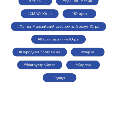
#ЕР86
#Единая Россия
#ХМАО-Югра
#Югорск
#Ханты-Мансийский автономный округ-Югра
#Карта развития Югры
#Народная программа
#парки
#благоустройство
#Харлов
#досуг