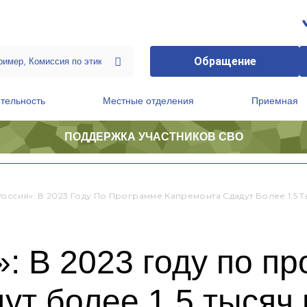
Обращение
тельность
Местные отделения
Приемная
ПОДДЕРЖКА УЧАСТНИКОВ СВО
ственной приемной Председателя Партии
Президиум регионального политического совета
Россия»: В 2023 Году По Программе Капремонта Сдадут Более 1,5 
: В 2023 году по п
ут более 1,5 тысяч