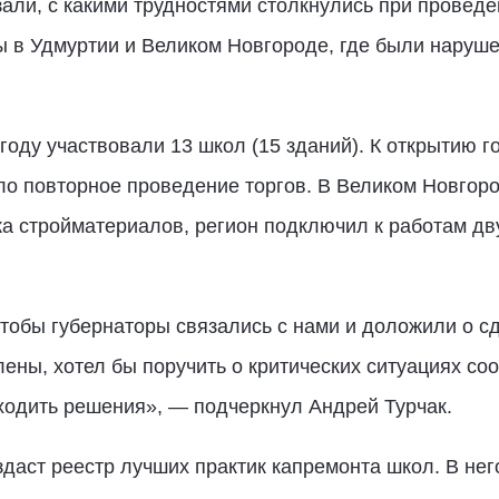
али, с какими трудностями столкнулись при проведен
ы в Удмуртии и Великом Новгороде, где были наруше
году участвовали 13 школ (15 зданий). К открытию г
ло повторное проведение торгов. В Великом Новгоро
а стройматериалов, регион подключил к работам дв
тобы губернаторы связались с нами и доложили о сд
лены, хотел бы поручить о критических ситуациях с
ходить решения», — подчеркнул Андрей Турчак.
здаст реестр лучших практик капремонта школ. В нег