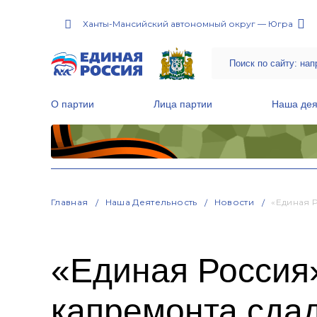
Ханты-Мансийский автономный округ — Югра
О партии
Лица партии
Наша дея
Местные общественные приемные Партии
Руководитель Региональной обще
Народная программа «Единой России»
Главная
Наша Деятельность
Новости
«Единая 
«Единая Россия»
капремонта сдад