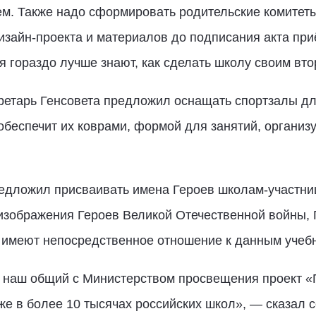
м. Также надо сформировать родительские комитеты
изайн-проекта и материалов до подписания акта приё
ля гораздо лучше знают, как сделать школу своим вт
ретарь Генсовета предложил оснащать спортзалы дл
обеспечит их коврами, формой для занятий, организу
редложил присваивать имена Героев школам-участн
 изображения Героев Великой Отечественной войны,
е имеют непосредственное отношение к данным учеб
наш общий с Министерством просвещения проект «П
е в более 10 тысячах российских школ», — сказал 