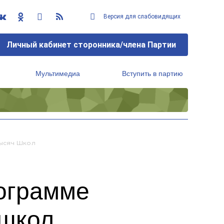
Версия для слабовидящих
Личный кабинет сторонника/члена Партии
Мультимедиа
Вступить в партию
Региональный исполнительный комитет
Тысяч Школ
рограмме
 школ