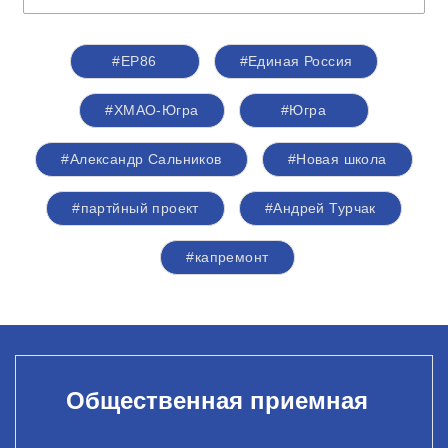
#ЕР86
#Единая Россия
#ХМАО-Югра
#Югра
#Александр Сальников
#Новая школа
#партйный проект
#Андрей Турчак
#капремонт
Общественная приемная