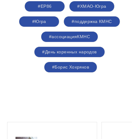
#ЕР86
#ХМАО-Югра
#Югра
#поддержка КМНС
#ассоциацияКМНС
#День коренных народов
#Борис Хохряков