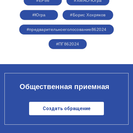
#ЕР86
#ХМАО-Югра
#Югра
#Борис Хохряков
#предварительноеголосование862024
#ПГ862024
Общественная приемная
Создать обращение