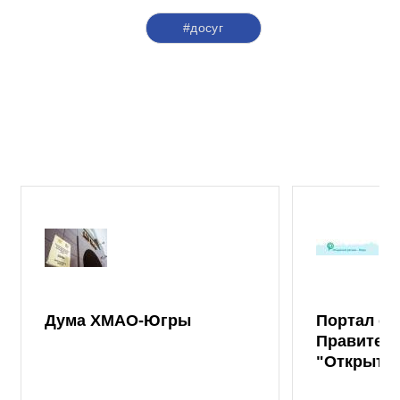
#досуг
Дума ХМАО-Югры
Портал от
Правител
"Открыты