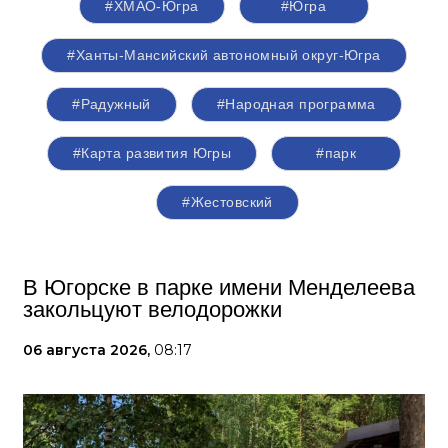
#ХМАО-Югра
#Югра
#Ханты-Мансийский автономный округ-Югра
#Радужный
#Народная программа
#Карта развития Югры
#парк
#Жестовский
В Югорске в парке имени Менделеева
закольцуют велодорожки
06 августа 2026,
08:17