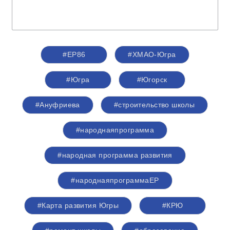
#ЕР86
#ХМАО-Югра
#Югра
#Югорск
#Ануфриева
#строительство школы
#народнаяпрограмма
#народная программа развития
#народнаяпрограммаЕР
#Карта развития Югры
#КРЮ