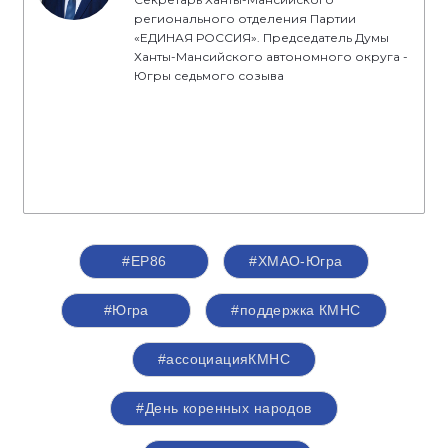
регионального отделения Партии
«ЕДИНАЯ РОССИЯ». Председатель Думы
Ханты-Мансийского автономного округа -
Югры седьмого созыва
#ЕР86
#ХМАО-Югра
#Югра
#поддержка КМНС
#ассоциацияКМНС
#День коренных народов