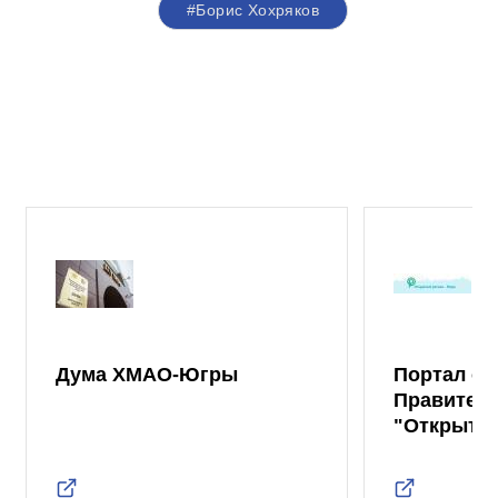
#Борис Хохряков
Дума ХМАО-Югры
Портал от
Правител
"Открыты