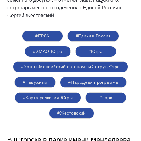
секретарь местного отделения «Единой России»
Сергей Жестовский.
#ЕР86
#Единая Россия
#ХМАО-Югра
#Югра
#Ханты-Мансийский автономный округ-Югра
#Радужный
#Народная программа
#Карта развития Югры
#парк
#Жестовский
В Югорске в парке имени Менделеева