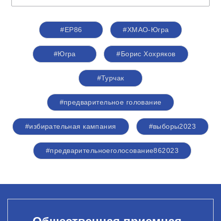
#ЕР86
#ХМАО-Югра
#Югра
#Борис Хохряков
#Турчак
#предварительное голование
#избирательная кампания
#выборы2023
#предварительноеголосование862023