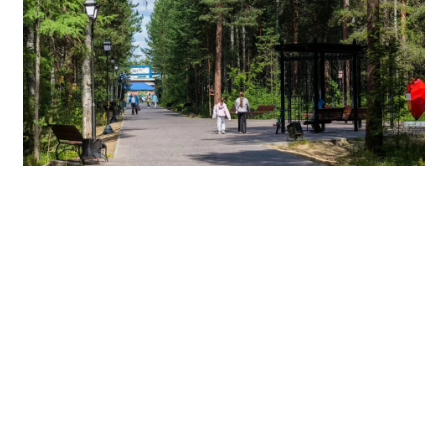
Напомним, ранее в парке появились велодорожки
протяжённостью свыше километра, 78 опор
освещения, пешеходные тропы, скамейки, качели,
площадка для выгула собак, воркаут-зона и поле для
мини-футбола. Также подрядчик установил системы
видеонаблюдения, малые архитектурные формы,
обустроил входную группу со стороны улицы
Сахарова подсветкой, а на улице Менделеева
смонтировал детскую игровую площадку.