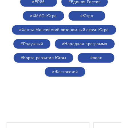
#ЕР86
#Единая Россия
#ХМАО-Югра
#Югра
#Ханты-Мансийский автономный округ-Югра
#Радужный
#Народная программа
#Карта развития Югры
#парк
#Жестовский