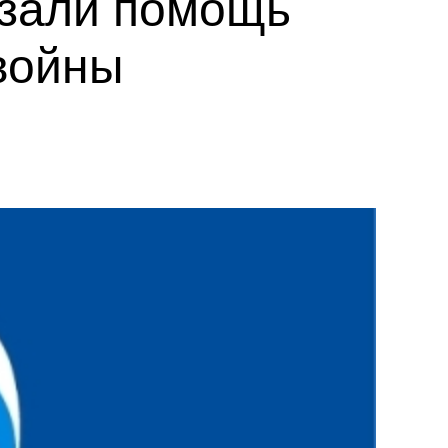
азали помощь
войны