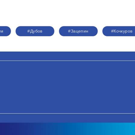
ам
#Дубов
#Зацепин
#Кочкуров