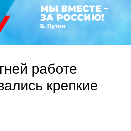
тней работе
вались крепкие