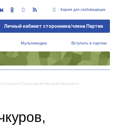
Версия для слабовидящих
Личный кабинет сторонника/члена Партии
Мультимедиа
Вступить в партию
Региональный исполнительный комитет
пин Оказали Помощь Ветеранам Великой
чкуров,