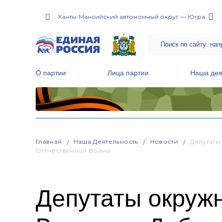
Ханты-Мансийский автономный округ — Югра
О партии
Лица партии
Наша дея
Местные общественные приемные Партии
Руководитель Региональной обще
Народная программа «Единой России»
Главная
Наша Деятельность
Новости
Депутаты
Отечественной Войны
Депутаты окруж