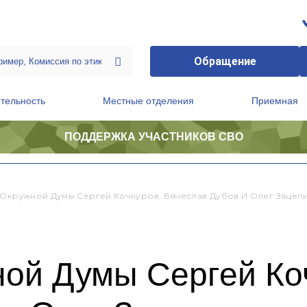
Обращение
тельность
Местные отделения
Приемная
ПОДДЕРЖКА УЧАСТНИКОВ СВО
ственной приемной Председателя Партии
Президиум регионального политического совета
 Окружной Думы Сергей Кочкуров, Вячеслав Дубов И Олег Заце
ной Думы Сергей Ко