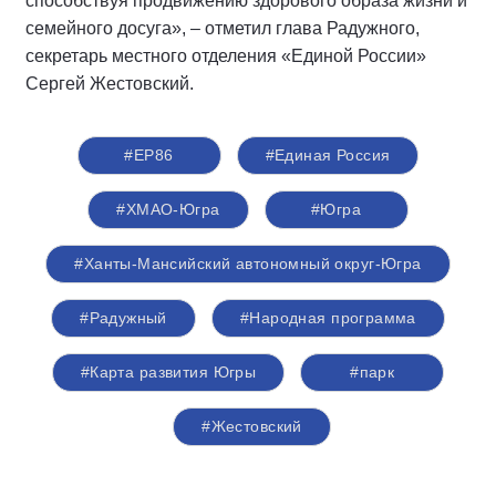
способствуя продвижению здорового образа жизни и
семейного досуга», – отметил глава Радужного,
секретарь местного отделения «Единой России»
Сергей Жестовский.
#ЕР86
#Единая Россия
#ХМАО-Югра
#Югра
#Ханты-Мансийский автономный округ-Югра
#Радужный
#Народная программа
#Карта развития Югры
#парк
#Жестовский