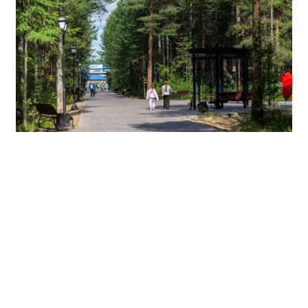
Напомним, ранее в парке появились велодорожки
протяжённостью свыше километра, 78 опор
освещения, пешеходные тропы, скамейки, качели,
площадка для выгула собак, воркаут-зона и поле для
мини-футбола. Также подрядчик установил системы
видеонаблюдения, малые архитектурные формы,
обустроил входную группу со стороны улицы
Сахарова подсветкой, а на улице Менделеева
смонтировал детскую игровую площадку.