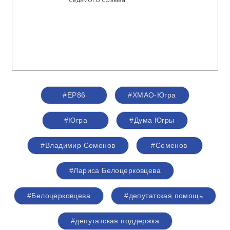
#ЕР86
#ХМАО-Югра
#Югра
#Дума Югры
#Владимир Семенов
#Семенов
#Лариса Белоцерковцева
#Белоцерковцева
#депутатская помощь
#депутатская поддержка