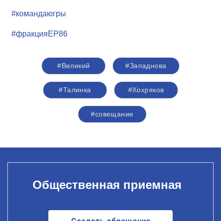
#командаюгры
#фракцияЕР86
#Великий
#Западнова
#Талинка
#Хохряков
#совещание
Общественная приемная