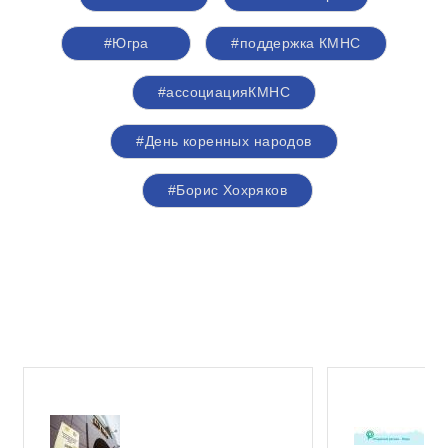
#Югра
#поддержка КМНС
#ассоциацияКМНС
#День коренных народов
#Борис Хохряков