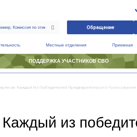
Обращение
тельность
Местные отделения
Приемная
ПОДДЕРЖКА УЧАСТНИКОВ СВО
ственной приемной Председателя Партии
Президиум регионального политического совета
хряков: Каждый Из Победителей Предварительного Голосования Г
 Каждый из победи