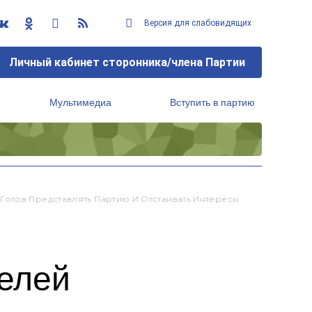
Версия для слабовидящих
Личный кабинет сторонника/члена Партии
Мультимедиа
Вступить в партию
Региональный исполнительный комитет
отов Представлять Партию И Отстаивать Интересы
телей