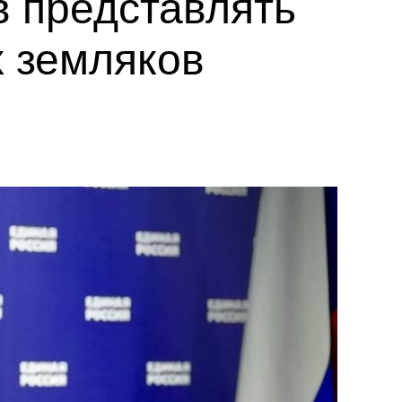
в представлять
х земляков