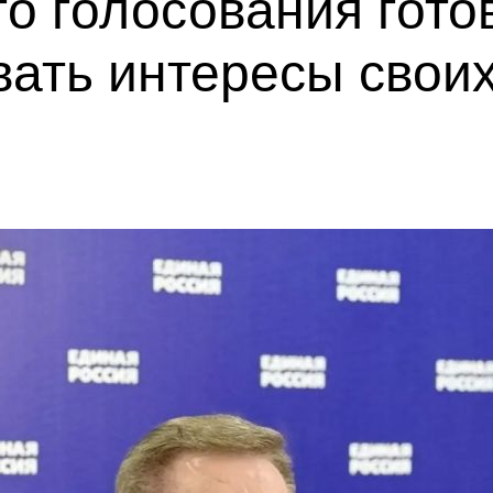
о голосования гото
вать интересы свои