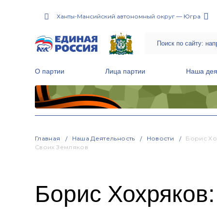
Ханты-Мансийский автономный округ — Югра
О партии
Лица партии
Наша дея
Местные общественные приемные Партии
Руководитель Региональной обще
Народная программа «Единой России»
Главная
Наша Деятельность
Новости
Борис Хо
Своих Земляков
Борис Хохряков: