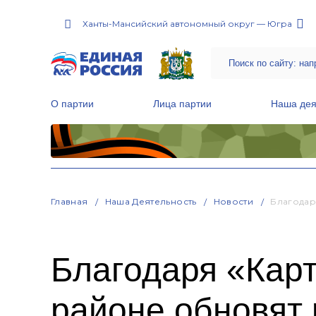
Ханты-Мансийский автономный округ — Югра
О партии
Лица партии
Наша дея
Местные общественные приемные Партии
Руководитель Региональной обще
Народная программа «Единой России»
Главная
Наша Деятельность
Новости
Благодар
Благодаря «Кар
районе обновят