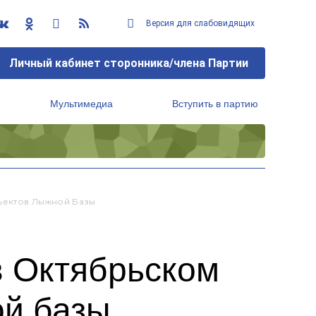
Версия для слабовидящих
Личный кабинет сторонника/члена Партии
Мультимедиа
Вступить в партию
Региональный исполнительный комитет
ъектов Лыжной Базы
в Октябрьском
ой базы