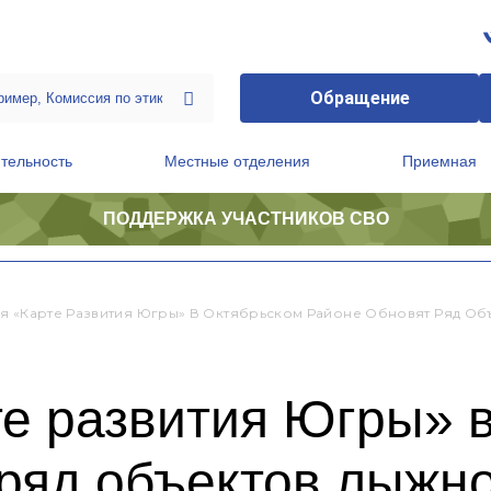
Обращение
тельность
Местные отделения
Приемная
ПОДДЕРЖКА УЧАСТНИКОВ СВО
ственной приемной Председателя Партии
Президиум регионального политического совета
я «Карте Развития Югры» В Октябрьском Районе Обновят Ряд Об
те развития Югры» 
 ряд объектов лыжн