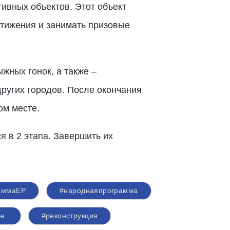
ивных объектов. Этот объект
стижения и занимать призовые
жных гонок, а также –
ругих городов. После окончания
ом месте.
я в 2 этапа. Завершить их
аммаЕР
#народнаяпрограмма
ье
#реконструкция