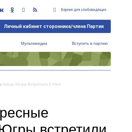
Версия для слабовидящих
Личный кабинет сторонника/члена Партии
Мультимедиа
Вступить в партию
Региональный исполнительный комитет
ртийцы Югры Встретили 9 Мая
дресные
 Югры встретили