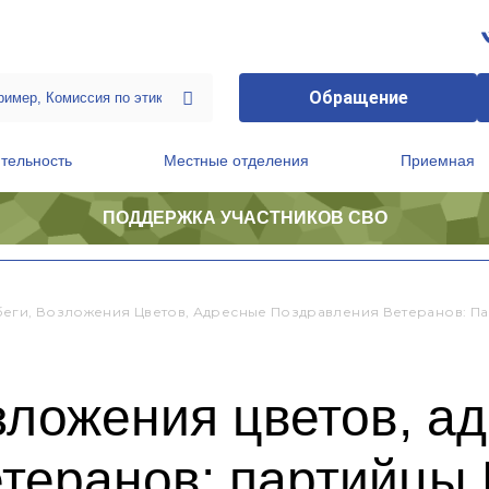
Обращение
тельность
Местные отделения
Приемная
ПОДДЕРЖКА УЧАСТНИКОВ СВО
ственной приемной Председателя Партии
Президиум регионального политического совета
еги, Возложения Цветов, Адресные Поздравления Ветеранов: Па
зложения цветов, а
етеранов: партийцы