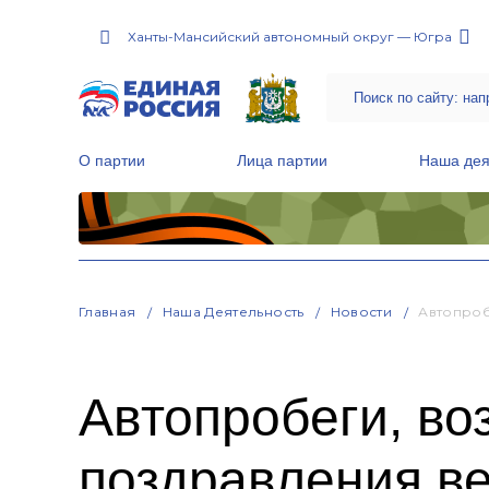
Ханты-Мансийский автономный округ — Югра
О партии
Лица партии
Наша дея
Местные общественные приемные Партии
Руководитель Региональной обще
Народная программа «Единой России»
Главная
Наша Деятельность
Новости
Автопроб
Автопробеги, во
поздравления в