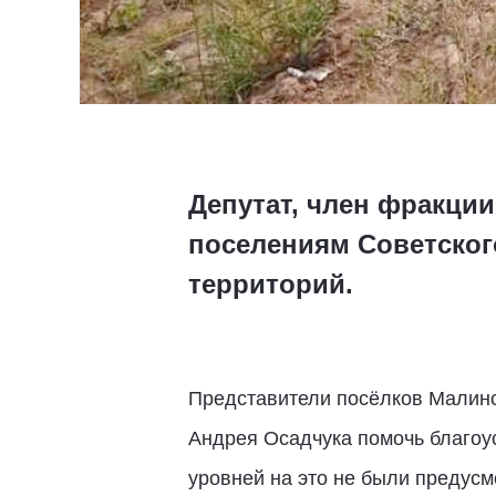
Депутат, член фракци
поселениям Советског
территорий.
Представители посёлков Малино
Андрея Осадчука помочь благоу
уровней на это не были предус