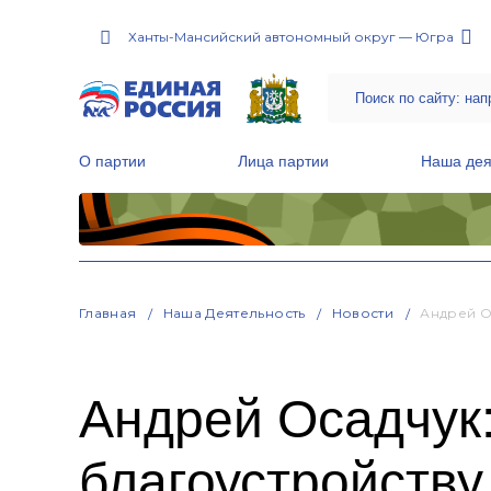
Ханты-Мансийский автономный округ — Югра
О партии
Лица партии
Наша дея
Местные общественные приемные Партии
Руководитель Региональной обще
Народная программа «Единой России»
Главная
Наша Деятельность
Новости
Андрей О
Андрей Осадчук:
благоустройств