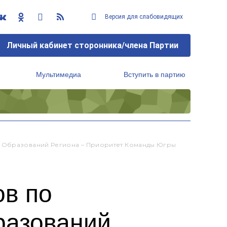
Версия для слабовидящих
Личный кабинет сторонника/члена Партии
Мультимедиа
Вступить в партию
Региональный исполнительный комитет
х Образований Региона – Приоритет Команды Югры
ов по
разований