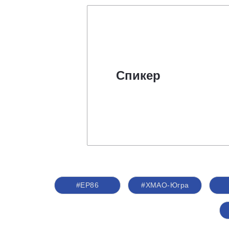
Спикер
#ЕР86
#ХМАО-Югра