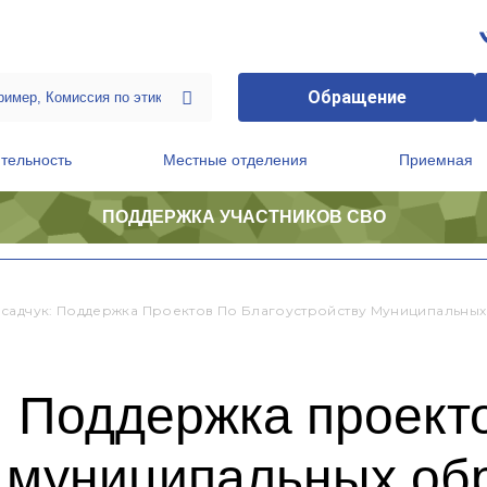
Обращение
тельность
Местные отделения
Приемная
ПОДДЕРЖКА УЧАСТНИКОВ СВО
ственной приемной Председателя Партии
Президиум регионального политического совета
садчук: Поддержка Проектов По Благоустройству Муниципальны
 Поддержка проект
у муниципальных об