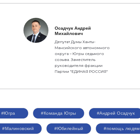
Осадчук Андрей
Михайлович
Депутат Думы Ханты-
Мансийского автономного
округа – Югры седьмого
созыва. Заместитель
руководителя фракции
Партии "ЕДИНАЯ РОССИЯ"
#Югра
#Команда Югры
#Андрей Осадчук
#Малиновский
#Юбилейный
#помощь людям