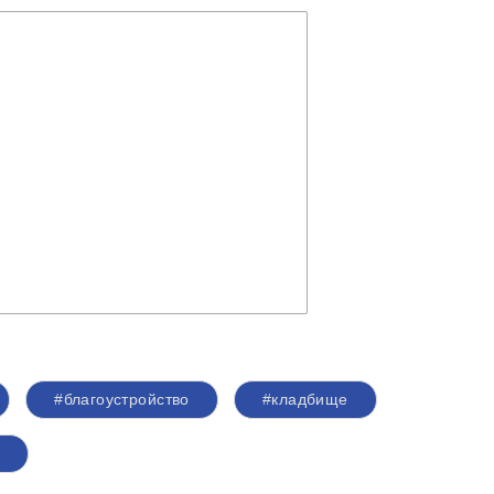
#благоустройство
#кладбище