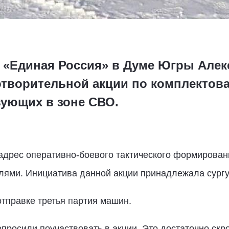
и «Единая Россия» в Думе Югры Але
отворительной акции по комплектов
вующих в зоне СВО.
 адрес оперативно-боевого тактического формирова
илями. Инициатива данной акции принадлежала сург
отправке третья партия машин.
опросили поучаствовать в акции. Это достаточно ск