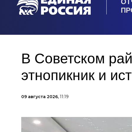
ОТ
ПР
В Советском ра
этнопикник и ис
09 августа 2026,
11:19