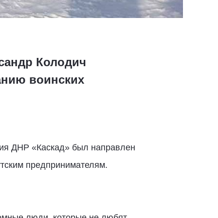
ксандр Колодич
анию воинских
ния ДНР «Каскад» был направлен
утским предпринимателям.
ромные люди, которые не любят