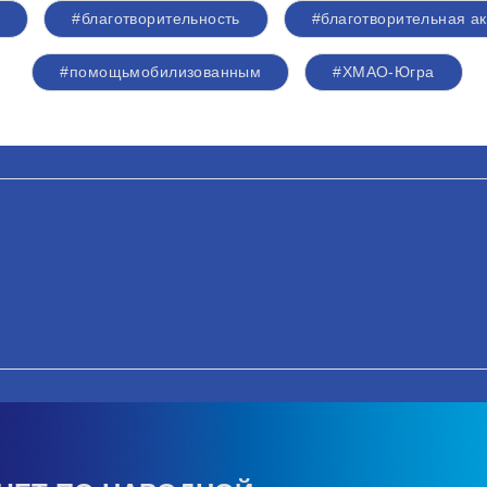
я
#благотворительность
#благотворительная а
#помощьмобилизованным
#ХМАО-Югра