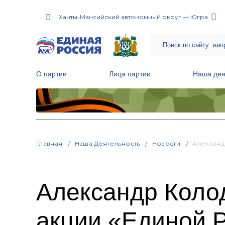
Ханты-Мансийский автономный округ — Югра
О партии
Лица партии
Наша дея
Местные общественные приемные Партии
Руководитель Региональной обще
Народная программа «Единой России»
Главная
Наша Деятельность
Новости
Александ
Александр Коло
акции «Единой 