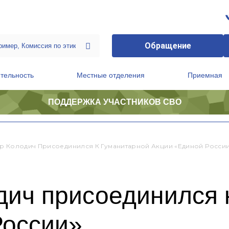
Обращение
тельность
Местные отделения
Приемная
ПОДДЕРЖКА УЧАСТНИКОВ СВО
ственной приемной Председателя Партии
Президиум регионального политического совета
р Колодич Присоединился К Гуманитарной Акции «Единой Росси
дич присоединился 
России»