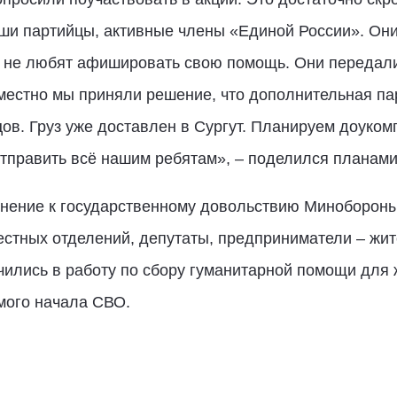
и партийцы, активные члены «Единой России». Они
 не любят афишировать свою помощь. Они передали с
местно мы приняли решение, что дополнительная пар
ов. Груз уже доставлен в Сургут. Планируем доуко
отправить всё нашим ребятам», – поделился планам
лнение к государственному довольствию Минобороны
естных отделений, депутаты, предприниматели – жит
чились в работу по сбору гуманитарной помощи для 
мого начала СВО.