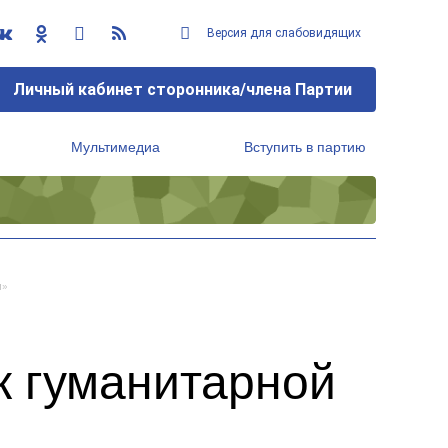
Версия для слабовидящих
Личный кабинет сторонника/члена Партии
Мультимедиа
Вступить в партию
Региональный исполнительный комитет
и»
к гуманитарной