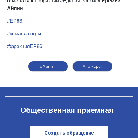
отметил член фракции «Единая Россия»
Еремей
Айпин
.
#ЕР86
#командаюгры
#фракцияЕР86
#Айпин
#пожары
Общественная приемная
Создать обращение