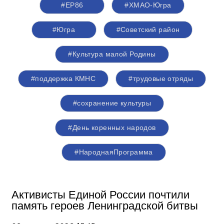
#ЕР86
#ХМАО-Югра
#Югра
#Советский район
#Культура малой Родины
#поддержка КМНС
#трудовые отряды
#сохранение культуры
#День коренных народов
#НароднаяПрограмма
Активисты Единой России почтили
память героев Ленинградской битвы