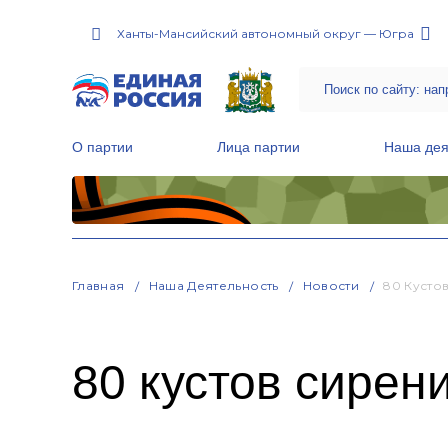
Ханты-Мансийский автономный округ — Югра
О партии
Лица партии
Наша дея
Местные общественные приемные Партии
Руководитель Региональной обще
Народная программа «Единой России»
Главная
Наша Деятельность
Новости
80 Кусто
80 кустов сирен