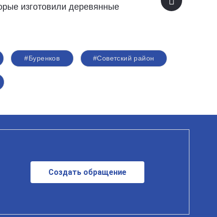
торые изготовили деревянные
#Буренков
#Советский район
Создать обращение