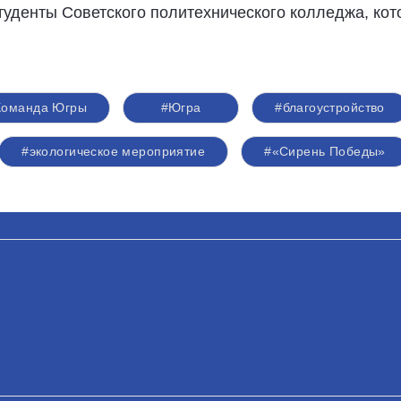
туденты Советского политехнического колледжа, ко
Команда Югры
#Югра
#благоустройство
#экологическое мероприятие
#«Сирень Победы»