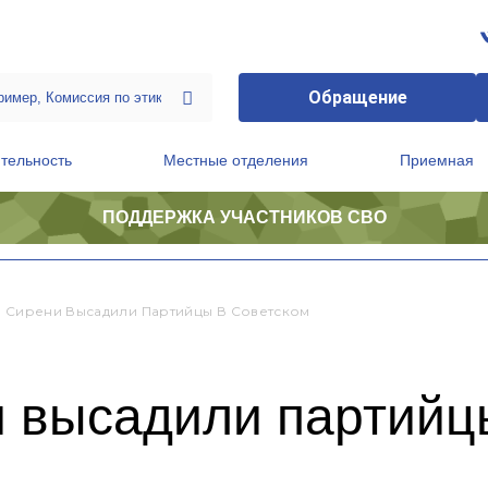
Обращение
тельность
Местные отделения
Приемная
ПОДДЕРЖКА УЧАСТНИКОВ СВО
ственной приемной Председателя Партии
Президиум регионального политического совета
в Сирени Высадили Партийцы В Советском
и высадили партийц