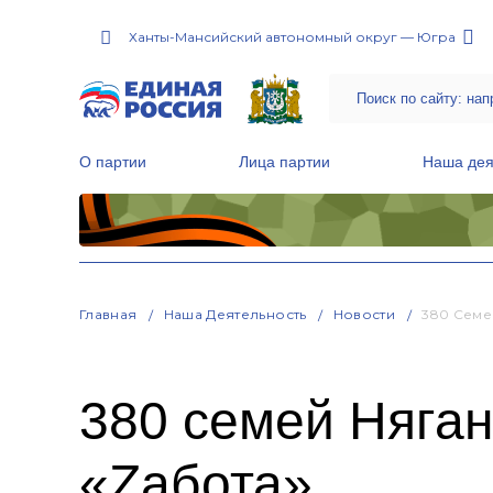
Ханты-Мансийский автономный округ — Югра
О партии
Лица партии
Наша дея
Местные общественные приемные Партии
Руководитель Региональной обще
Народная программа «Единой России»
Главная
Наша Деятельность
Новости
380 Семе
380 семей Няган
«Zабота»