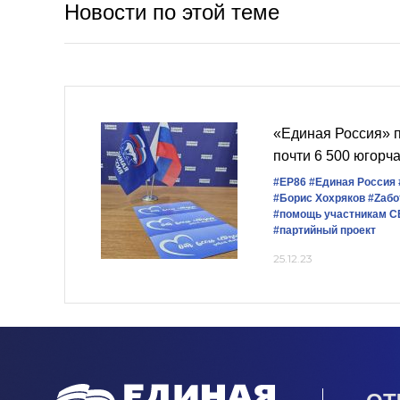
Новости по этой теме
«Единая Россия» 
почти 6 500 югорч
#ЕР86
#Единая Россия
#Борис Хохряков
#Zабо
#помощь участникам 
#партийный проект
25.12.23