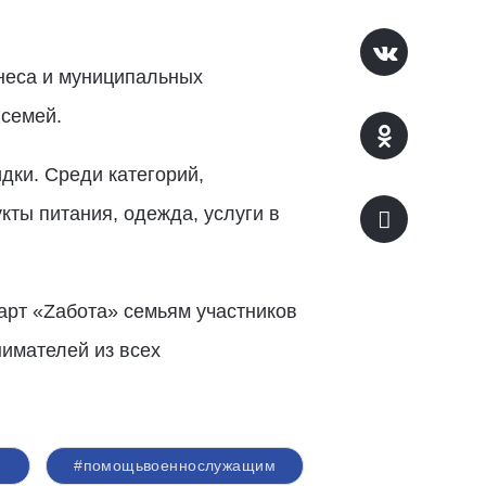
знеса и муниципальных
 семей.
дки. Среди категорий,
ты питания, одежда, услуги в
арт «
Z
абота» семьям участников
имателей из всех
#помощьвоеннослужащим