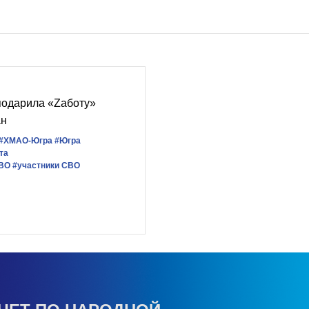
подарила «Zаботу»
ан
#ХМАО-Югра
#Югра
та
СВО
#участники СВО