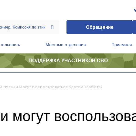
Обращение
тельность
Местные отделения
Приемная
ПОДДЕРЖКА УЧАСТНИКОВ СВО
ственной приемной Председателя Партии
Президиум регионального политического совета
й Нягани Могут Воспользоваться Картой «Zабота»
и могут воспользов