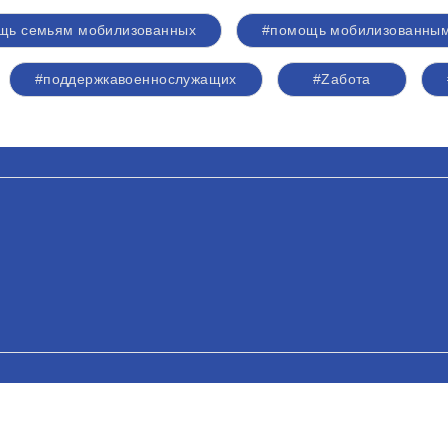
щь семьям мобилизованных
#помощь мобилизованны
#поддержкавоеннослужащих
#Zабота