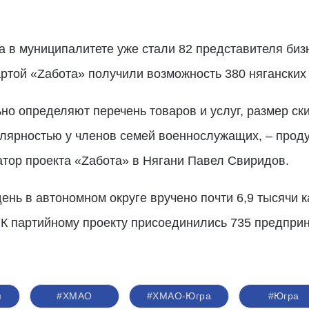
а в муниципалитете уже стали 82 представителя би
ртой «
Z
абота» получили возможность 380 няганских
 определяют перечень товаров и услуг, размер ски
ярностью у членов семей военнослужащих, – продук
атор проекта «Zабота» в Нягани Павел Свиридов.
ень в автономном округе вручено почти 6,9 тысячи к
 К партийному проекту присоединились 735 предприн
я
#ХМАО
#ХМАО-Югра
#Югра